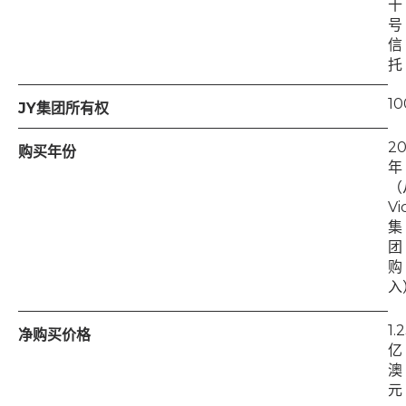
十
号
信
托
1
JY集团所有权
2
购买年份
年
（
Vi
集
团
购
入
1.
净购买价格
亿
澳
元