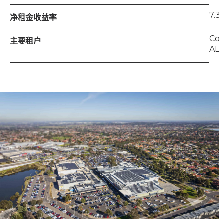
7.
净租金收益率
Co
主要租户
AL